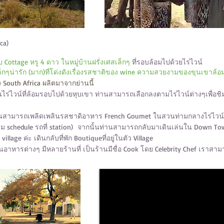
ca)
Cottage หรู 4 ดาว ในหมู่บ้านฝรั่งเศสเล็กๆ
ที่รอบล้อมไปด้วยไร่ไวน์
ศสเล็กๆน่ารัก (มาก)ที่โด่งดังเรื่องรสชาติของ wine ความสวยงามของขุนเขา
ง South Africa ผลิตมาจากย่านนี้
นไร่ไวน์ที่ล้อมรอบไปด้วยหุบเขา ท่านสามารถเลือกลงตามไร่ไวน์ต่างๆเพื่อชิมไ
านสามารถเพลิดเพลินรสชาดิอาหาร French Goumet ในสวนท่ามกลางไร่ไวน
ม schedule รถที่ station) จากนั้นท่านสามารถกลับมาเดินเล่นใน Down Town
lage ค่ะ เดินกลับที่พัก Boutiqueที่อยู่ในตัว Village
หารต่างๆ มีหลายร้านที่ เป็นร้านมีชื่อ Cook โดย Celebrity Chef เราสามาร