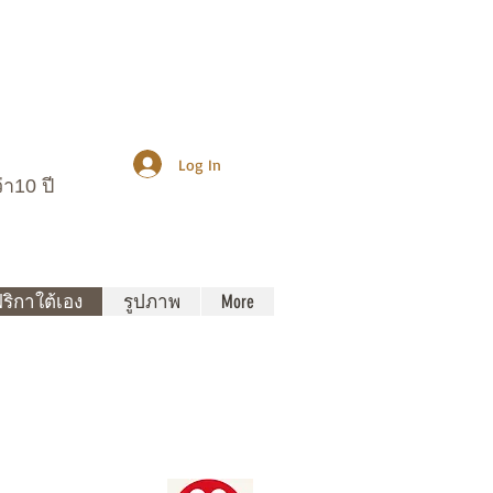
Log In
า10 ปี
ฟริกาใต้เอง
รูปภาพ
More