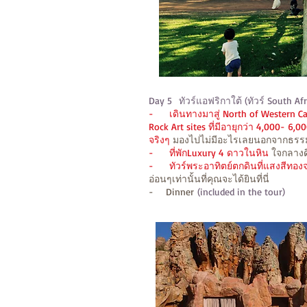
Day 5
ทัวร์แอฟริกาใต้ (ทัวร์ South Afr
- เดินทางมาสู่ North of Western Cap
Rock Art sites ที่มีอายุกว่า 4,000- 
จริงๆ
มองไปไม่มีอะไรเลยนอกจากธรร
- ที่พักLuxury 4 ดาวในหิน
ใจกลางดิ
- ทัวร์พระอาทิตย์ตกดินที่แสงสีทองจ
อ่อนๆเท่านั้นที่คุณจะได้ยินที่นี่
- Dinner
(included in the tour)